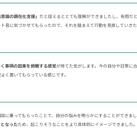
無意識の顕在化支援」
だと捉えるととても理解ができましたし、有用だ
ート音に気づかせてもらったので、それを踏まえて行動を見直していきた
巻く事柄の因果を俯瞰する感覚
が持てた気がします。今の自分や日常に
程よく置いてもらっている感じです。
画
相談に乗ってもらったことで、自分の悩みを明らかにすることができま
けとなった
ため、起こりそうなことをより具体的にイメージできました