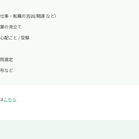
仕事・転職の吉凶/開運 など）
業の見立て
配ごと / 受験
院選定
布など
は
こちら